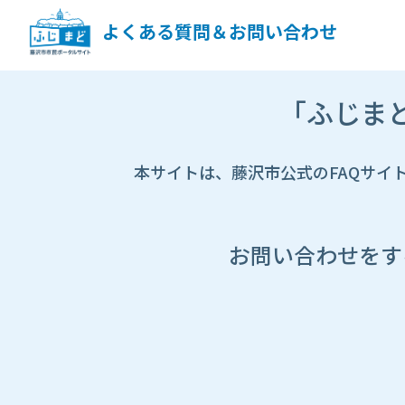
ペ
ー
よくある質問＆お問い合わせ
ジ
コ
ン
市
テ
「ふじま
HP
ン
遷
ツ
移
へ
先
本サイトは、藤沢市公式のFAQサイ
ス
ペ
キ
ー
ッ
ジ
プ
し
お問い合わせをす
ま
す