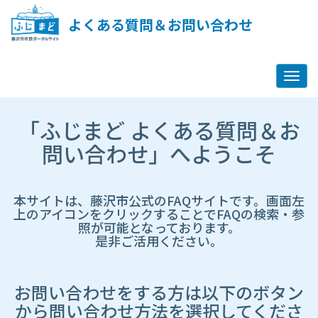
ペ
ー
よくある質問＆お問い合わせ
ジ
コ
ン
テ
ン
ツ
市
へ
「ふじまど よくある質問＆お
HP
ス
遷
問い合わせ」へようこそ
キ
移
ッ
先
プ
ペ
し
ー
本サイトは、藤沢市公式のFAQサイトです。画面左
ま
ジ
上のアイコンをクリックすることでFAQの検索・参
す
照が可能となっております。
是非ご活用ください。
お問い合わせをする方は以下のボタン
から問い合わせ方法を選択してくださ