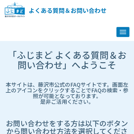
ペ
ー
よくある質問＆お問い合わせ
ジ
コ
ン
テ
ン
ツ
市
へ
「ふじまど よくある質問＆お
HP
ス
遷
問い合わせ」へようこそ
キ
移
ッ
先
プ
ペ
し
ー
本サイトは、藤沢市公式のFAQサイトです。画面左
ま
ジ
上のアイコンをクリックすることでFAQの検索・参
す
照が可能となっております。
是非ご活用ください。
お問い合わせをする方は以下のボタン
から問い合わせ方法を選択してくださ