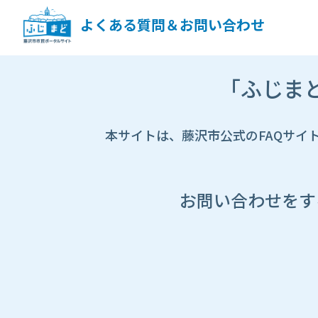
ペ
ー
よくある質問＆お問い合わせ
ジ
コ
ン
市
テ
「ふじま
HP
ン
遷
ツ
移
へ
先
本サイトは、藤沢市公式のFAQサイ
ス
ペ
キ
ー
ッ
ジ
プ
し
お問い合わせをす
ま
す