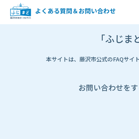
ペ
ー
よくある質問＆お問い合わせ
ジ
コ
ン
市
テ
「ふじま
HP
ン
遷
ツ
移
へ
先
本サイトは、藤沢市公式のFAQサイ
ス
ペ
キ
ー
ッ
ジ
プ
し
お問い合わせをす
ま
す