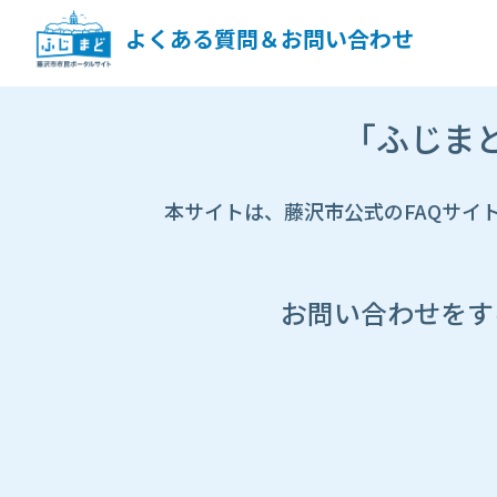
ペ
ー
よくある質問＆お問い合わせ
ジ
コ
ン
市
テ
「ふじま
HP
ン
遷
ツ
移
へ
先
本サイトは、藤沢市公式のFAQサイ
ス
ペ
キ
ー
ッ
ジ
プ
し
お問い合わせをす
ま
す