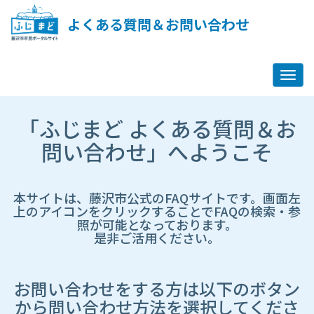
ペ
ー
よくある質問＆お問い合わせ
ジ
コ
ン
テ
ン
ツ
市
へ
「ふじまど よくある質問＆お
HP
ス
遷
問い合わせ」へようこそ
キ
移
ッ
先
プ
ペ
し
ー
本サイトは、藤沢市公式のFAQサイトです。画面左
ま
ジ
上のアイコンをクリックすることでFAQの検索・参
す
照が可能となっております。
是非ご活用ください。
お問い合わせをする方は以下のボタン
から問い合わせ方法を選択してくださ