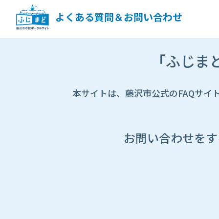
ペ
ー
よくある質問＆お問い合わせ
ジ
コ
ン
市
テ
「ふじま
HP
ン
遷
ツ
移
へ
先
本サイトは、藤沢市公式のFAQサイ
ス
ペ
キ
ー
ッ
ジ
プ
し
お問い合わせをす
ま
す