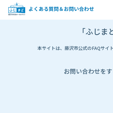
ペ
ー
よくある質問＆お問い合わせ
ジ
コ
ン
市
テ
「ふじま
HP
ン
遷
ツ
移
へ
先
本サイトは、藤沢市公式のFAQサイ
ス
ペ
キ
ー
ッ
ジ
プ
し
お問い合わせをす
ま
す