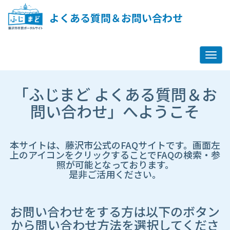
ペ
ー
よくある質問＆お問い合わせ
ジ
コ
ン
テ
ン
ツ
市
へ
「ふじまど よくある質問＆お
HP
ス
遷
問い合わせ」へようこそ
キ
移
ッ
先
プ
ペ
し
ー
本サイトは、藤沢市公式のFAQサイトです。画面左
ま
ジ
上のアイコンをクリックすることでFAQの検索・参
す
照が可能となっております。
是非ご活用ください。
お問い合わせをする方は以下のボタン
から問い合わせ方法を選択してくださ